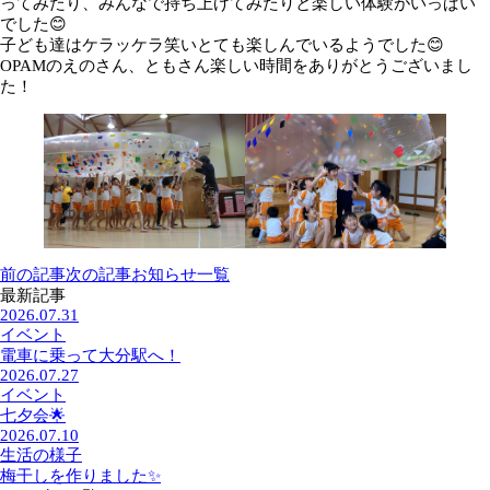
ってみたり、みんなで持ち上げてみたりと楽しい体験がいっぱい
でした😊
子ども達はケラッケラ笑いとても楽しんでいるようでした😊
OPAMのえのさん、ともさん楽しい時間をありがとうございまし
た！
前の記事
次の記事
お知らせ一覧
最新記事
2026.07.31
イベント
電車に乗って大分駅へ！
2026.07.27
イベント
七夕会🌟
2026.07.10
生活の様子
梅干しを作りました✨