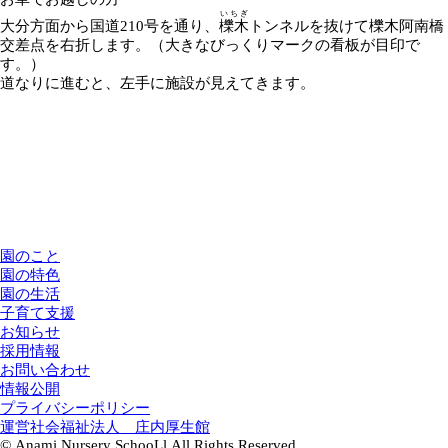
いちぎ
大分方面から国道210号を通り、
櫟木
トンネルを抜けて櫟木阿南橋
交差点を右折します。（大きなびっくりマークの看板が目印で
す。）
道なりに進むと、左手に施設が見えてきます。
園のこと
園の特色
園の生活
子育て支援
お知らせ
採用情報
お問い合わせ
情報公開
プライバシーポリシー
運営
社会福祉法人 庄内厚生館
© Anami Nursery SchooLl All Rights Reserved.